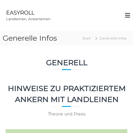
Z
u
EASYROLL
m
Landleinen, Ankerleinen
I
n
h
Generelle Infos
Start
Generelle Infos
a
l
t
s
GENERELL
p
r
i
n
HINWEISE ZU PRAKTIZIERTEM
g
e
ANKERN MIT LANDLEINEN
n
Theorie und Praxis