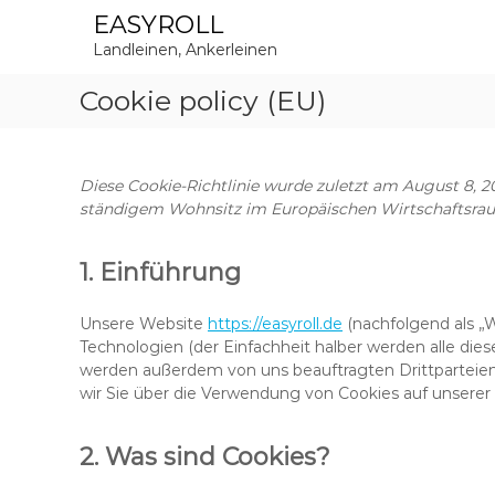
Z
EASYROLL
u
Landleinen, Ankerleinen
m
I
Cookie policy (EU)
n
h
a
l
Diese Cookie-Richtlinie wurde zuletzt am August 8, 2
t
ständigem Wohnsitz im Europäischen Wirtschaftsrau
s
p
r
1. Einführung
i
n
Unsere Website
https://easyroll.de
(nachfolgend als „
g
Technologien (der Einfachheit halber werden alle di
e
werden außerdem von uns beauftragten Drittparteie
n
wir Sie über die Verwendung von Cookies auf unserer
2. Was sind Cookies?