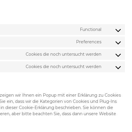
Functional
C
o
Preferences
n
C
s
o
Cookies die noch untersucht werden
e
n
C
n
s
o
Cookies die noch untersucht werden
t
e
n
C
t
n
s
o
o
t
e
n
s
t
n
s
e
o
t
e
eigen wir Ihnen ein Popup mit einer Erklärung zu Cookies
r
s
t
n
 Sie ein, dass wir die Kategorien von Cookies und Plug-Ins
v
e
o
t
in dieser Cookie-Erklärung beschrieben. Sie können die
i
r
s
t
ren, aber bitte beachten Sie, dass dann unsere Website
c
v
e
o
e
i
r
s
w
c
v
e