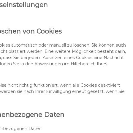
gseinstellungen
o
e
i
r
r
p
c
v
d
o
e
i
p
l
g
c
Löschen von Cookies
r
y
o
e
e
l
o
v
s
a
g
e
kies automatisch oder manuell zu löschen. Sie können auch
s
n
l
r
ht platziert werden. Eine weitere Möglichkeit besteht darin,
g
e
s
n, dass Sie bei jedem Absetzen eines Cookies eine Nachricht
-
c
inden Sie in den Anweisungen im Hilfebereich Ihres
m
h
a
i
p
e
e nicht richtig funktioniert, wenn alle Cookies deaktiviert
s
d
 werden sie nach Ihrer Einwilligung erneut gesetzt, wenn Sie
e
n
e
s
sonenbezogene Daten
nenbezogenen Daten: